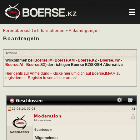
.KZ
Forenübersicht
»
Informationen
»
Ankündigungen
Boardregeln
Hinweise
Willkommen bei
Boerse.IM
(
Boerse.AM
-
Boerse.KZ
-
Boerse.TW
-
Boerse.AI
-
Boerse.SX
) der richtigen Boerse BZ/SX/SH Alternative
Hier gehts zur Anmeldung - Klicke hier um dich auf Boerse.IM/AM zu
registrieren - Register to see all our areas!
15.08.14, 02:08
#
1
Moderation
Moderation
Boardregeln
Allgemeines: