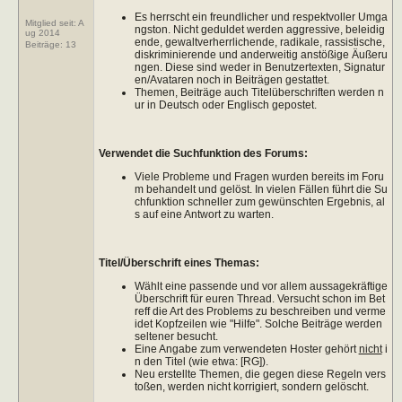
Es herrscht ein freundlicher und respektvoller Umga
Mitglied seit: A
ngston. Nicht geduldet werden aggressive, beleidig
ug 2014
ende, gewaltverherrlichende, radikale, rassistische,
Beiträge:
13
diskriminierende und anderweitig anstößige Äußeru
ngen. Diese sind weder in Benutzertexten, Signatur
en/Avataren noch in Beiträgen gestattet.
Themen, Beiträge auch Titelüberschriften werden n
ur in Deutsch oder Englisch gepostet.
Verwendet die Suchfunktion des Forums:
Viele Probleme und Fragen wurden bereits im Foru
m behandelt und gelöst. In vielen Fällen führt die Su
chfunktion schneller zum gewünschten Ergebnis, al
s auf eine Antwort zu warten.
Titel/Überschrift eines Themas:
Wählt eine passende und vor allem aussagekräftige
Überschrift für euren Thread. Versucht schon im Bet
reff die Art des Problems zu beschreiben und verme
idet Kopfzeilen wie "Hilfe". Solche Beiträge werden
seltener besucht.
Eine Angabe zum verwendeten Hoster gehört
nicht
i
n den Titel (wie etwa: [RG]).
Neu erstellte Themen, die gegen diese Regeln vers
toßen, werden nicht korrigiert, sondern gelöscht.