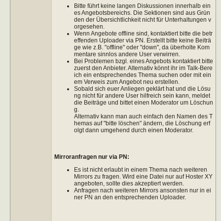
Bitte führt keine langen Diskussionen innerhalb ein
es Angebotsbereichs. Die Sektionen sind aus Grün
den der Übersichtlichkeit nicht für Unterhaltungen v
orgesehen.
Wenn Angebote offline sind, kontaktiert bitte die betr
effenden Uploader via PN. Erstellt bitte keine Beiträ
ge wie z.B. "offline" oder "down", da überholte Kom
mentare sinnlos andere User verwirren.
Bei Problemen bzgl. eines Angebots kontaktiert bitte
zuerst den Anbieter. Alternativ könnt ihr im Talk-Bere
ich ein entsprechendes Thema suchen oder mit ein
em Verweis zum Angebot neu erstellen.
Sobald sich euer Anliegen geklärt hat und die Lösu
ng nicht für andere User hilfreich sein kann, meldet
die Beiträge und bittet einen Moderator um Löschun
g.
Alternativ kann man auch einfach den Namen des T
hemas auf "bitte löschen" ändern, die Löschung erf
olgt dann umgehend durch einen Moderator.
Mirroranfragen nur via PN:
Es ist nicht erlaubt in einem Thema nach weiteren
Mirrors zu fragen. Wird eine Datei nur auf Hoster XY
angeboten, sollte dies akzeptiert werden.
Anfragen nach weiteren Mirrors ansonsten nur in ei
ner PN an den entsprechenden Uploader.