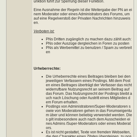
unktion führt zur Sperrung dieser Funktion.
Eine Ausnahme der Regeln ist die Weitergabe der PN an ei
nem Moderator oder eines Administrators des Forums, um
auf eine Regelverstoß der Privaten Nachrichten hinzuweis
en.
Verboten ist:
PNs Dritten zugänglich zu machen dazu zählt auch:
PNs oder Auszüge dergleichen in Foren zu posten
PNs als Werbemittel zu benutzen / Spam zu verbreit
en
Urheberrechte:
Die Urheberrechte eines Beitrages bleiben bei den
jeweiligen Verfassern eines Postings. Mit dem Post
en eines Beitrages überträgt der Verfasser das nicht
widerrufbare Nutzungsrecht an seinem Beitrag auf
das Forum. Das Nutzungsrecht der Postings bleibt a
uch nach Löschung oder Austritt eines Mitgliedes d
em Forum erhalten.
Postings von Administratoren/Super-Moderatoren s
owie von Moderatoren gehen in das Forumseigentu
m über und können beliebig verwendet werden. Die
s gilt insbesondere auch nach dem Ausscheiden ei
nes Admins /Super-Moderators oder eines Moderat
ors.
Es ist nicht gestattet, Texte von fremden Webseiten,
die den Charakter eines Zitates übersteigen, zu pos