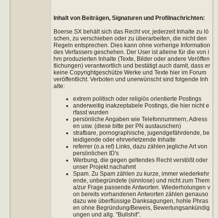
Inhalt von Beiträgen, Signaturen und Profilnachrichten:
Boerse.SX behält sich das Recht vor, jederzeit Inhalte zu lö
schen, zu verschieben oder zu überarbeiten, die nicht den
Regeln entsprechen. Dies kann ohne vorherige Information
des Verfassers geschehen. Der User ist alleine für die von i
hm produzierten Inhalte (Texte, Bilder oder andere Veröffen
tlichungen) verantwortlich und bestätigt auch damit, dass er
keine Copyrightgeschütze Werke und Texte hier im Forum
veröffentlicht. Verboten und unerwünscht sind folgende Inh
alte:
extrem politisch oder religiös orientierte Postings
anderweitig inakzeptabele Postings, die hier nicht e
rfasst wurden
persönliche Angaben wie Telefonnummern, Adress
en usw. (diese bitte per PN austauschen)
strafbare, pornographische, jugendgefährdende, be
leidigende oder ehrverletzende Inhalte
referrer (o.a ref) Links, dazu zählen jegliche Art von
persönlichen ID's
Werbung, die gegen geltendes Recht verstößt oder
unser Projekt nachahmt
Spam. Zu Spam zählen zu kurze, immer wiederkehr
ende, unbegründete (sinnlose) und nicht zum Them
a/zur Frage passende Antworten. Wiederholungen v
on bereits vorhandenen Antworten zählen genauso
dazu wie überflüssige Danksagungen, hohle Phras
en ohne Begründung/Beweis, Bewertungsankündig
ungen und allg. "Bullshit".