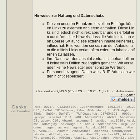
Hinweise zur Haftung und Datenschutz:
Die von unseren Benutzern erstellten Beiträge könn
en Links zu externen Anbietern enthalten. Diese Lin
ks sind jedoch nicht direkt abrufbar und es erfolgt ei
n ausdrücklicher Hinweis, dass die Administration v
on Boerse.SX auf diese externen Inhalte keinerlei E
influss hat. Bitte wenden sie sich an den Anbieter u
m die mittels Links verknüpften externen Inhalte entf
ernen zu lassen.
Ihre Daten werden absolut vertraulich behandelt un
d keinesfalls Dritten zugänglich gemacht. Wir verse
nden keine Newsletter oder sonstige Werbung.
Personenbezogene Daten wie z.B. IP-Adressen wer
den nicht gespeichert.
Geändert von QWAN (23.02.23 um
19:26
Uhr). Grund: Aktualisierun
g: Crypter
Danke
.fiko
,
0071A
,
0123456789
,
123onetwothree
,
18031968
,
19122
017
,
1zr3al
,
2015sRemix
,
2j4m
,
404soldierz
,
433453zzhgh
,
58
3296 Benutzer
45olaf
,
5n00k
,
5urfNTurf
,
7UPGrapefruit
,
987654321I
,
9900er
,
@tropin
,
a.seibel051184
,
a00
,
A6freak2017
,
ab3lol
,
Abrissbirne
53
,
absnyth616
,
Abwerk
,
accountnr2
,
acidjoe
,
aco1989
,
Acryla
mid
,
adaragray
,
Adlerauge007
,
ado2k
,
Adrenaline69
,
Aegi
,
Ae
ontech
,
agentmacgyver
,
agmst
,
Agruskos1989
,
ajyanesp
,
Ake
y
,
Akira1982
,
Akurath
,
AlanSmithee
,
alberto53
,
albundy1959
,
alcodiel
,
AldiSkill
,
alex.mcmxcvi
,
Alex813
,
alexfree143
,
Alfakraut
79
,
alfons010
,
Ali60bn
,
Alias411
,
AliceCheshire
,
Alien33
,
alive