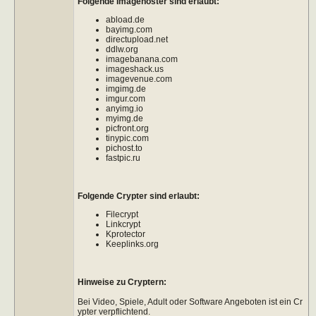
Folgende Imagehoster sind erlaubt:
abload.de
bayimg.com
directupload.net
ddlw.org
imagebanana.com
imageshack.us
imagevenue.com
imgimg.de
imgur.com
anyimg.io
myimg.de
picfront.org
tinypic.com
pichost.to
fastpic.ru
Folgende Crypter sind erlaubt:
Filecrypt
Linkcrypt
Kprotector
Keeplinks.org
Hinweise zu Cryptern:
Bei Video, Spiele, Adult oder Software Angeboten ist ein Cr
ypter verpflichtend.