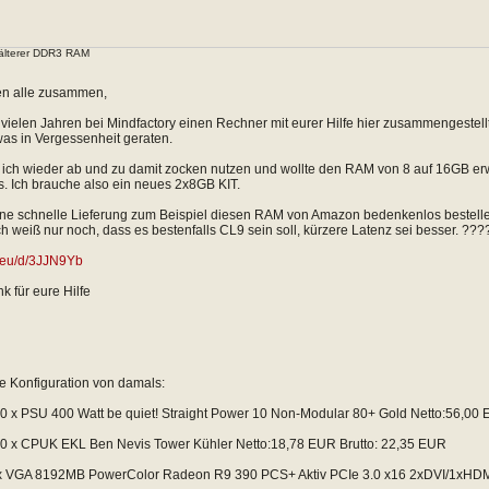
älterer DDR3 RAM
n alle zusammen,
 vielen Jahren bei Mindfactory einen Rechner mit eurer Hilfe hier zusammengestellt
twas in Vergessenheit geraten.
 ich wieder ab und zu damit zocken nutzen und wollte den RAM von 8 auf 16GB er
s. Ich brauche also ein neues 2x8GB KIT.
 ne schnelle Lieferung zum Beispiel diesen RAM von Amazon bedenkenlos bestelle
h weiß nur noch, dass es bestenfalls CL9 sein soll, kürzere Latenz sei besser. ???
n.eu/d/3JJN9Yb
 für eure Hilfe
ne Konfiguration von damals:
0 x PSU 400 Watt be quiet! Straight Power 10 Non-Modular 80+ Gold Netto:56,00 
0 x CPUK EKL Ben Nevis Tower Kühler Netto:18,78 EUR Brutto: 22,35 EUR
x VGA 8192MB PowerColor Radeon R9 390 PCS+ Aktiv PCIe 3.0 x16 2xDVI/1xHDMI/