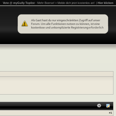
Vote @ myGully Toplist
- Mehr Boerse! > Melde dich jetzt kostenlos an! |
Hier klicken
#
1