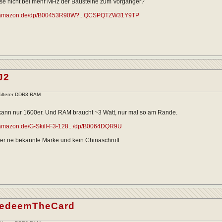
ise nicht bei mehr MHz der Bausteine zum Vorgänger?
w.amazon.de/dp/B00453R90W?...QCSPQTZW31Y9TP
J2
älterer DDR3 RAM
ann nur 1600er. Und RAM braucht ~3 Watt, nur mal so am Rande.
.amazon.de/G-Skill-F3-128.../dp/B0064DQR9U
er ne bekannte Marke und kein Chinaschrott
edeemTheCard