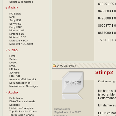
Scripts & Templates
61949 1,00 
» Spiele
8483683 1,0
PC-Spiele
MAC
8428808 1,0
Sony PS2
Sony PS3
8626877 1,0
Sony PSP
Nintendo Wii
8617090 1,0
Nintendo DS
Nintendo 3DS
15590 1,00 
Microsoft XBOX
Microsoft XBOX360
» Video
Filme
Serien
DVDR
14.02.23, 10:23
DVD9
HD Area
Stimp2
3D Filme
HD2DVD
Animation/Zeichentrick
Kaufberatung 
Dokumentationen
Musikvideos / Sonstiges
Ich habe se
» Audio
ist eurer Me
Performance
Biete Musik
Disko/Sammelthreads
Lossless
Ich danke e
Hörbücher/Hörspiele
Threadstarter
Top 30 Sampler Charts
Mitglied seit: Jun 2017
EDIT: Ich ha
Top 50 Alben Charts
Beiträge:
4