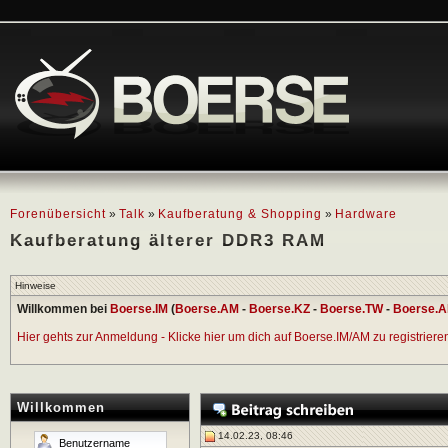
Forenübersicht
»
Talk
»
Kaufberatung & Shopping
»
Hardware
Kaufberatung älterer DDR3 RAM
Hinweise
Willkommen bei
Boerse.IM
(
Boerse.AM
-
Boerse.KZ
-
Boerse.TW
-
Boerse.A
Hier gehts zur Anmeldung - Klicke hier um dich auf Boerse.IM/AM zu registrieren 
Willkommen
14.02.23, 08:46