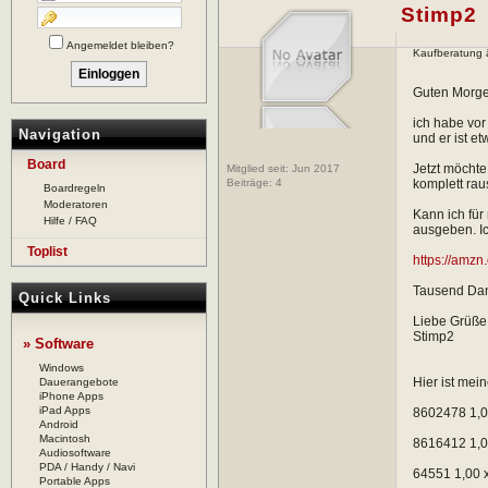
Stimp2
Angemeldet bleiben?
Kaufberatung 
Guten Morge
ich habe vor
Navigation
und er ist e
Board
Jetzt möchte
Mitglied seit: Jun 2017
Beiträge:
4
komplett rau
Boardregeln
Moderatoren
Kann ich für
Hilfe / FAQ
ausgeben. Ic
Toplist
https://amz
Tausend Dank
Quick Links
Liebe Grüße
Stimp2
» Software
Windows
Hier ist mei
Dauerangebote
iPhone Apps
iPad Apps
8602478 1,0
Android
Macintosh
8616412 1,0
Audiosoftware
PDA / Handy / Navi
64551 1,00 
Portable Apps