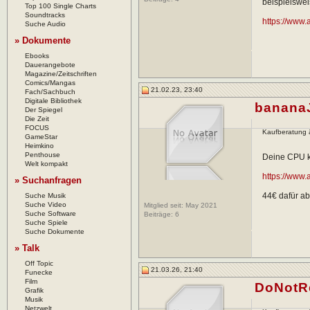
beispielswe
Top 100 Single Charts
Soundtracks
https://ww
Suche Audio
» Dokumente
Ebooks
Dauerangebote
Magazine/Zeitschriften
Comics/Mangas
21.02.23, 23:40
Fach/Sachbuch
Digitale Bibliothek
banana
Der Spiegel
Die Zeit
FOCUS
Kaufberatung 
GameStar
Heimkino
Penthouse
Deine CPU k
Welt kompakt
https://www
» Suchanfragen
44€ dafür ab
Suche Musik
Suche Video
Mitglied seit: May 2021
Suche Software
Beiträge:
6
Suche Spiele
Suche Dokumente
» Talk
Off Topic
21.03.26, 21:40
Funecke
Film
DoNotR
Grafik
Musik
Netzwelt