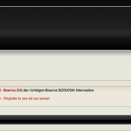
I
-
Boerse.SX
) der richtigen Boerse BZ/SX/SH Alternative
- Register to see all our areas!