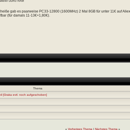
älterer DDR3 RAM
cheiße gab es paarweise PC33-12800 (1600MHz) 2 Mal 8GB für unter 11€ auf Aliexpre
fbar (für damals 11-13€+1,80€).
Thema
il [Graka evtl. noch aufgeschoben]
«
Vorheriges Thema
|
Nächstes Thema
»