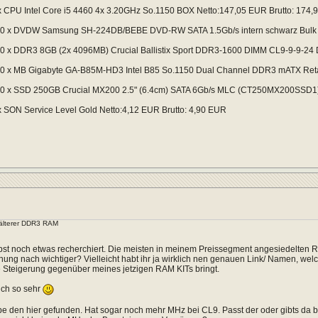
x CPU Intel Core i5 4460 4x 3.20GHz So.1150 BOX Netto:147,05 EUR Brutto: 174
0 x DVDW Samsung SH-224DB/BEBE DVD-RW SATA 1.5Gb/s intern schwarz Bulk N
0 x DDR3 8GB (2x 4096MB) Crucial Ballistix Sport DDR3-1600 DIMM CL9-9-9-24 D
0 x MB Gigabyte GA-B85M-HD3 Intel B85 So.1150 Dual Channel DDR3 mATX Retai
0 x SSD 250GB Crucial MX200 2.5" (6.4cm) SATA 6Gb/s MLC (CT250MX200SSD1) 
x SON Service Level Gold Netto:4,12 EUR Brutto: 4,90 EUR
älterer DDR3 RAM
lbst noch etwas recherchiert. Die meisten in meinem Preissegment angesiedelten
inung nach wichtiger? Vielleicht habt ihr ja wirklich nen genauen Link/ Namen, we
 Steigerung gegenüber meines jetzigen RAM KITs bringt.
uch so sehr
be den hier gefunden. Hat sogar noch mehr MHz bei CL9. Passt der oder gibts da be