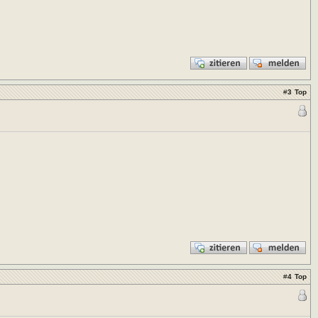
#
3
Top
#
4
Top