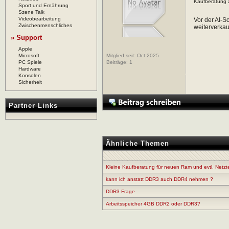
Kaufberatung 
Sport und Ernährung
Szene Talk
Videobearbeitung
Vor der AI-S
Zwischenmenschliches
weiterverkau
» Support
Apple
Microsoft
Mitglied seit: Oct 2025
PC Spiele
Beiträge:
1
Hardware
Konsolen
Sicherheit
Partner Links
Ähnliche Themen
Kleine Kaufberatung für neuen Ram und evtl. Netzte
kann ich anstatt DDR3 auch DDR4 nehmen ?
DDR3 Frage
Arbeitsspeicher 4GB DDR2 oder DDR3?