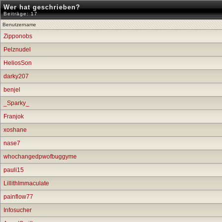
Wer hat geschrieben?
Beiträge: 17
Benutzername
Zipponobs
Pelznudel
HeliosSon
darky207
benjel
_Sparky_
Franjok
xoshane
nase7
whochangedpwofbuggyme
pauli15
LillithImmaculate
painflow77
Infosucher