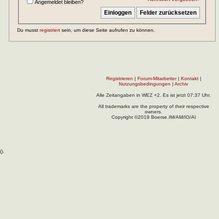
Angemeldet bleiben?
Du musst
registriert
sein, um diese Seite aufrufen zu können.
Registrieren
|
Forum-Mitarbeiter
|
Kontakt
|
Nutzungsbedingungen
|
Archiv
Alle Zeitangaben in WEZ +2. Es ist jetzt
07:37
Uhr.
All trademarks are the property of their respective
owners.
Copyright ©2019 Boerse.IM/AM/IO/AI
(
).