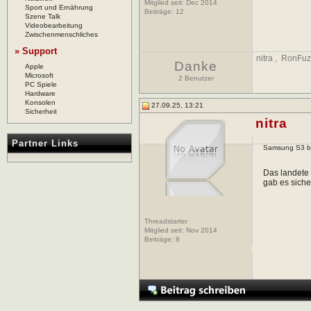
Mitglied seit: Dec 2014
Sport und Ernährung
Beiträge:
12
Szene Talk
Videobearbeitung
Zwischenmenschliches
» Support
nitra
,
RonFuz
Danke
Apple
Microsoft
2 Benutzer
PC Spiele
Hardware
Konsolen
27.09.25, 13:21
Sicherheit
nitra
Partner Links
Samsung S3 bzw
Das landete 
gab es siche
Threadstarter
Mitglied seit: Nov 2014
Beiträge:
8