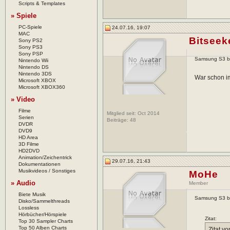
Scripts & Templates
» Spiele
PC-Spiele
24.07.16, 19:07
MAC
Bitseek
Sony PS2
Sony PS3
Sony PSP
Samsung S3 bzw
Nintendo Wii
Nintendo DS
Nintendo 3DS
War schon im
Microsoft XBOX
Microsoft XBOX360
» Video
Filme
Mitglied seit: Oct 2014
Serien
Beiträge:
48
DVDR
DVD9
HD Area
3D Filme
HD2DVD
Animation/Zeichentrick
29.07.16, 21:43
Dokumentationen
Musikvideos / Sonstiges
MoHe
» Audio
Member
Biete Musik
Samsung S3 bzw
Disko/Sammelthreads
Lossless
Hörbücher/Hörspiele
Zitat:
Top 30 Sampler Charts
Top 50 Alben Charts
Zitat v