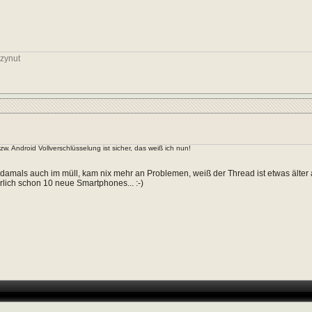
zynut
. Android Vollverschlüsselung ist sicher, das weiß ich nun!
damals auch im müll, kam nix mehr an Problemen, weiß der Thread ist etwas älter
rlich schon 10 neue Smartphones... :-)