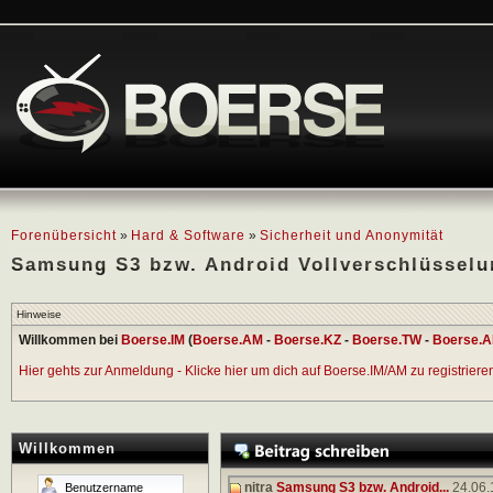
Forenübersicht
»
Hard & Software
»
Sicherheit und Anonymität
Samsung S3 bzw. Android Vollverschlüsselun
Hinweise
Willkommen bei
Boerse.IM
(
Boerse.AM
-
Boerse.KZ
-
Boerse.TW
-
Boerse.A
Hier gehts zur Anmeldung - Klicke hier um dich auf Boerse.IM/AM zu registrieren 
Willkommen
nitra
Samsung S3 bzw. Android...
24.06.