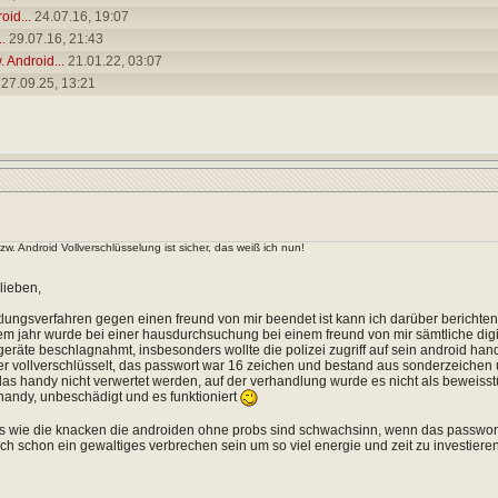
id...
24.07.16,
19:07
.
29.07.16,
21:43
Android...
21.01.22,
03:07
27.09.25,
13:21
. Android Vollverschlüsselung ist sicher, das weiß ich nun!
lieben,
tlungsverfahren gegen einen freund von mir beendet ist kann ich darüber berichten
em jahr wurde bei einer hausdurchsuchung bei einem freund von mir sämtliche digi
geräte beschlagnahmt, insbesonders wollte die polizei zugriff auf sein android han
r vollverschlüsselt, das passwort war 16 zeichen und bestand aus sonderzeichen 
as handy nicht verwertet werden, auf der verhandlung wurde es nicht als beweisst
 handy, unbeschädigt und es funktioniert
ys wie die knacken die androiden ohne probs sind schwachsinn, wenn das passwort 
ch schon ein gewaltiges verbrechen sein um so viel energie und zeit zu investiere