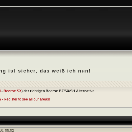
g ist sicher, das weiß ich nun!
I
-
Boerse.SX
) der richtigen Boerse BZ/SX/SH Alternative
- Register to see all our areas!
16,
08:02