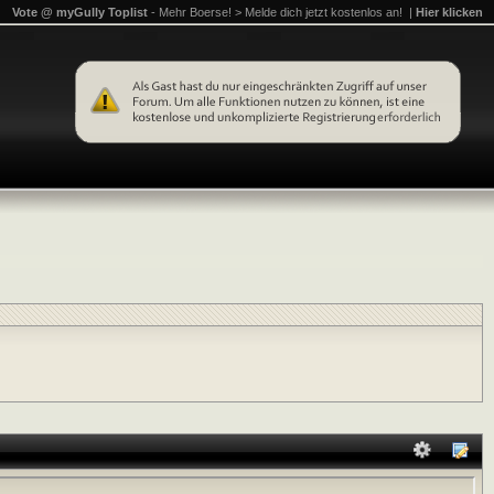
Vote @ myGully Toplist
- Mehr Boerse! > Melde dich jetzt kostenlos an! |
Hier klicken