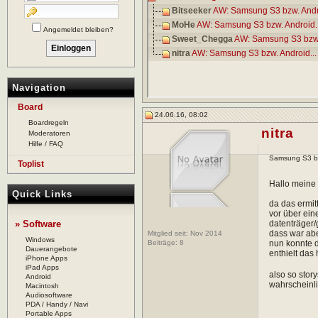
Bitseeker
AW: Samsung S3 bzw. Andro
MoHe
AW: Samsung S3 bzw. Android..
Angemeldet bleiben?
Sweet_Chegga
AW: Samsung S3 bzw. 
nitra
AW: Samsung S3 bzw. Android...
Navigation
Board
24.06.16, 08:02
Boardregeln
nitra
Moderatoren
Hilfe / FAQ
Samsung S3 bzw
Toplist
Hallo meine 
Quick Links
da das ermit
vor über ein
» Software
datenträger/
dass war abe
Mitglied seit: Nov 2014
Windows
Beiträge:
8
nun konnte d
Dauerangebote
enthielt das
iPhone Apps
iPad Apps
also so stor
Android
wahrscheinli
Macintosh
Audiosoftware
PDA / Handy / Navi
Portable Apps