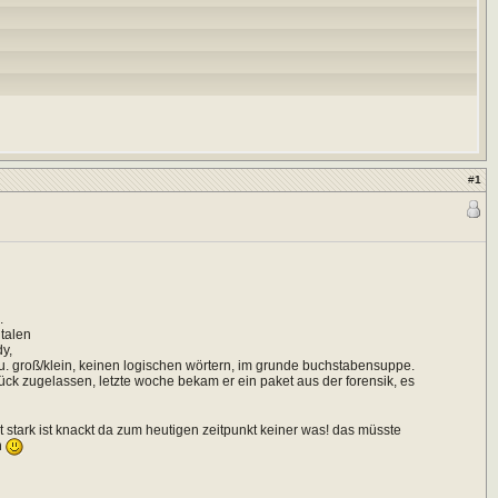
#
1
.
talen
dy,
u. groß/klein, keinen logischen wörtern, im grunde buchstabensuppe.
ück zugelassen, letzte woche bekam er ein paket aus der forensik, es
stark ist knackt da zum heutigen zeitpunkt keiner was! das müsste
n