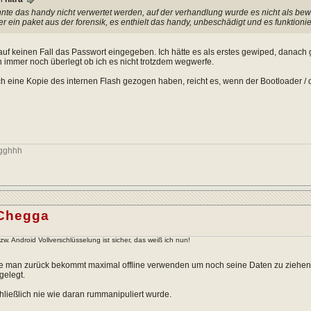
nte das handy nicht verwertet werden, auf der verhandlung wurde es nicht als bew
r ein paket aus der forensik, es enthielt das handy, unbeschädigt und es funktioni
 auf keinen Fall das Passwort eingegeben. Ich hätte es als erstes gewiped, danac
 immer noch überlegt ob ich es nicht trotzdem wegwerfe.
h eine Kopie des internen Flash gezogen haben, reicht es, wenn der Bootloader /
ggghhh
Chegga
. Android Vollverschlüsselung ist sicher, das weiß ich nun!
e man zurück bekommt maximal offline verwenden um noch seine Daten zu ziehen
gelegt.
ließlich nie wie daran rummanipuliert wurde.