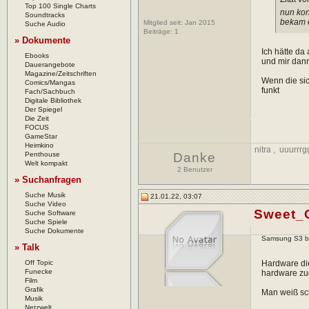
Top 100 Single Charts
nun kon
Soundtracks
bekam e
Mitglied seit: Jan 2015
Suche Audio
Beiträge:
1
» Dokumente
Ich hätte da
Ebooks
und mir dann
Dauerangebote
Magazine/Zeitschriften
Wenn die sic
Comics/Mangas
funkt
Fach/Sachbuch
Digitale Bibliothek
Der Spiegel
Die Zeit
FOCUS
GameStar
Heimkino
nitra
,
uuurrr
Penthouse
Danke
Welt kompakt
2 Benutzer
» Suchanfragen
Suche Musik
21.01.22, 03:07
Suche Video
Sweet_
Suche Software
Suche Spiele
Suche Dokumente
Samsung S3 bzw
» Talk
Off Topic
Hardware di
Funecke
hardware zu
Film
Grafik
Man weiß sch
Musik
Netzwelt