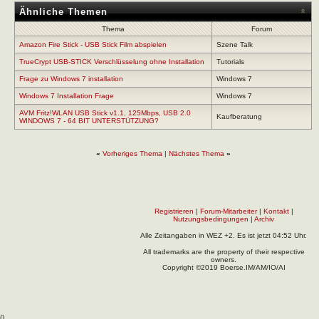
Ähnliche Themen
Thema
Forum
Amazon Fire Stick - USB Stick Film abspielen
Szene Talk
TrueCrypt USB-STICK Verschlüsselung ohne Installation
Tutorials
Frage zu Windows 7 installation
Windows 7
Windows 7 Installation Frage
Windows 7
AVM Fritz!WLAN USB Stick v1.1, 125Mbps, USB 2.0
Kaufberatung
WINDOWS 7 - 64 BIT UNTERSTÜTZUNG?
«
Vorheriges Thema
|
Nächstes Thema
»
Registrieren
|
Forum-Mitarbeiter
|
Kontakt
|
Nutzungsbedingungen
|
Archiv
Alle Zeitangaben in WEZ +2. Es ist jetzt
04:52
Uhr.
All trademarks are the property of their respective
owners.
Copyright ©2019 Boerse.IM/AM/IO/AI
(
).