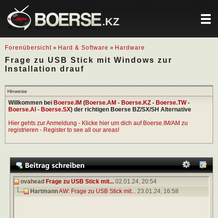
.KZ
Forenübersicht
»
Hard & Software
»
Hardware
Frage zu USB Stick mit Windows zur
Installation drauf
Hinweise
Willkommen bei
Boerse.IM
(
Boerse.AM
-
Boerse.KZ
-
Boerse.TW
-
Boerse.AI
-
Boerse.SX
) der richtigen Boerse BZ/SX/SH Alternative
Hier gehts zur Anmeldung - Klicke hier um dich auf Boerse.IM/AM zu
registrieren - Register to see all our areas!
ovahead
Frage zu USB Stick mit...
02.01.24,
20:54
Hartmann
AW: Frage zu USB Stick mit...
23.01.24,
16:58