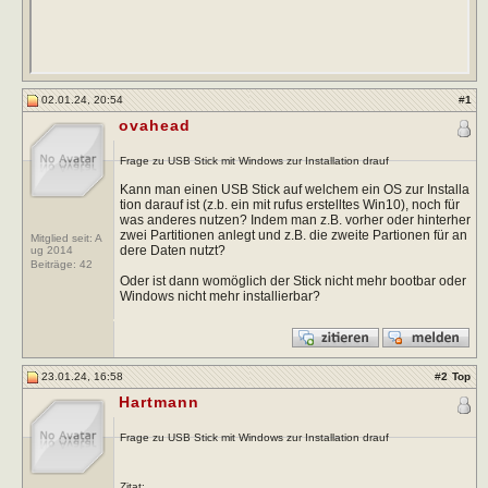
02.01.24, 20:54
#
1
ovahead
Frage zu USB Stick mit Windows zur Installation drauf
Kann man einen USB Stick auf welchem ein OS zur Installa
tion darauf ist (z.b. ein mit rufus erstelltes Win10), noch für
was anderes nutzen? Indem man z.B. vorher oder hinterher
zwei Partitionen anlegt und z.B. die zweite Partionen für an
Mitglied seit: A
dere Daten nutzt?
ug 2014
Beiträge:
42
Oder ist dann womöglich der Stick nicht mehr bootbar oder
Windows nicht mehr installierbar?
23.01.24, 16:58
#
2
Top
Hartmann
Frage zu USB Stick mit Windows zur Installation drauf
Zitat: