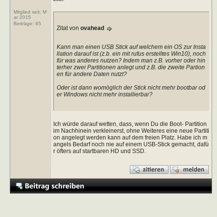
Mitglied seit: M
ar 2015
Beiträge:
65
Zitat von
ovahead
Kann man einen USB Stick auf welchem ein OS zur Insta
llation darauf ist (z.b. ein mit rufus erstelltes Win10), noch
für was anderes nutzen? Indem man z.B. vorher oder hin
terher zwei Partitionen anlegt und z.B. die zweite Partion
en für andere Daten nutzt?
Oder ist dann womöglich der Stick nicht mehr bootbar od
er Windows nicht mehr installierbar?
Ich würde darauf wetten, dass, wenn Du die Boot- Partition
im Nachhinein verkleinerst, ohne Weiteres eine neue Partiti
on angelegt werden kann auf dem freien Platz. Habe ich m
angels Bedarf noch nie auf einem USB-Stick gemacht, dafü
r öfters auf startbaren HD und SSD.