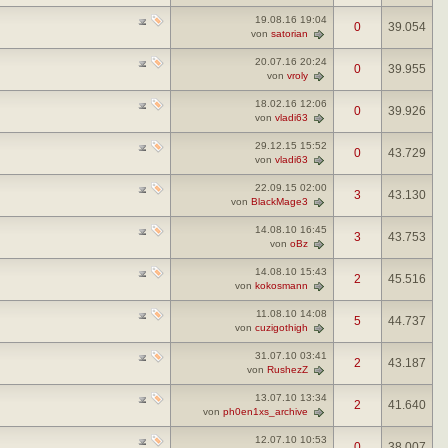
19.08.16
19:04
0
39.054
von
satorian
20.07.16
20:24
0
39.955
von
vroly
18.02.16
12:06
0
39.926
von
vladi63
29.12.15
15:52
0
43.729
von
vladi63
22.09.15
02:00
3
43.130
von
BlackMage3
14.08.10
16:45
3
43.753
von
oBz
14.08.10
15:43
2
45.516
von
kokosmann
11.08.10
14:08
5
44.737
von
cuzigothigh
31.07.10
03:41
2
43.187
von
RushezZ
13.07.10
13:34
2
41.640
von
ph0en1xs_archive
12.07.10
10:53
0
38.007