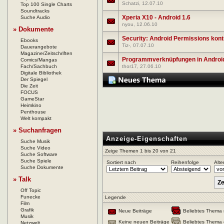
Schatzi
, 12.07.10
Top 100 Single Charts
Soundtracks
Xperia X10 - Android 1.6
Suche Audio
nyou
, 12.06.10
» Dokumente
Security: Android Permissions kont
Ebooks
Tiz-
, 07.07.10
Dauerangebote
Magazine/Zeitschriften
Programmverknüpfungen in Android
Comics/Mangas
Fach/Sachbuch
thor17
, 27.06.10
Digitale Bibliothek
Der Spiegel
Die Zeit
FOCUS
GameStar
Heimkino
Penthouse
Welt kompakt
» Suchanfragen
Anzeige-Eigenschaften
Suche Musik
Suche Video
Zeige Themen 1 bis 20 von 21
Suche Software
Suche Spiele
Sortiert nach
Reihenfolge
Alte
Suche Dokumente
» Talk
Off Topic
Funecke
Legende
Film
Grafik
Neue Beiträge
Beliebtes Thema 
Musik
Keine neuen Beiträge
Beliebtes Thema 
Netzwelt