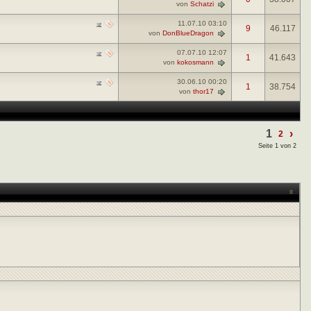
von
Schatzi
11.07.10
03:10
9
46.117
von
DonBlueDragon
07.07.10
12:07
1
41.643
von
kokosmann
30.06.10
00:20
1
38.754
von
thor17
1
›
2
Seite 1 von 2