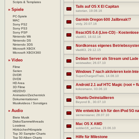
Scripts & Templates
Tails auf OS X El Capitan
» Spiele
satorian
, 19.08.16
PC-Spiele
Garmin Oregon 600 Jailbreak!?
MAC
vroly
, 20.07.16
Sony PS2
Sony PS3
ReactOS 0.4 (Live-CD) - Kostenlos
Sony PSP
Nintendo Wii
vladi63
, 18.02.16
Nintendo DS
Nintendo 3DS
Nordkoreas eigenes Betriebssystem
Microsoft XBOX
vladi63
, 29.12.15
Microsoft XBOX360
Debian Server als Stream und Lade
» Video
woistwalter
, 26.07.10
Filme
Serien
Windows 7 nach aktivieren kein Int
DVDR
SuperChargedTrabi
, 14.08.10
DVD9
HD Area
Android 2.1 auf HTC Magic (root + fl
3D Filme
kokosmann
, 03.06.10
HD2DVD
Animation/Zeichentrick
Ubuntu Deinstallieren
Dokumentationen
Beyond B.
, 30.07.10
Musikvideos / Sonstiges
» Audio
Wie entwickle ich für den iPod 5G n
siemensianer
, 28.07.10
Biete Musik
Disko/Sammelthreads
Mac OS X AMD
Lossless
soldier16_archive
, 23.06.10
Hörbücher/Hörspiele
Top 30 Sampler Charts
Hilfe für Milestone
Top 50 Alben Charts