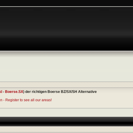
AI
-
Boerse.SX
) der richtigen Boerse BZ/SX/SH Alternative
 - Register to see all our areas!