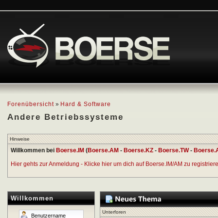
Forenübersicht
»
Hard & Software
Andere Betriebssysteme
Hinweise
Willkommen bei
Boerse.IM
(
Boerse.AM
-
Boerse.KZ
-
Boerse.TW
-
Boerse.
Hier gehts zur Anmeldung - Klicke hier um dich auf Boerse.IM/AM zu registrieren
Willkommen
Unterforen