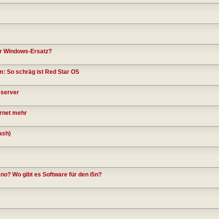
er Windows-Ersatz?
: So schräg ist Red Star OS
 server
ernet mehr
ash)
ano? Wo gibt es Software für den i5n?