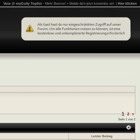
Vote @ myGully Toplist
- Mehr Boerse! > Melde dich jetzt kostenlos an! |
Hier klicken
1
›
2
Seite 1 von 2
Letzter Beitrag