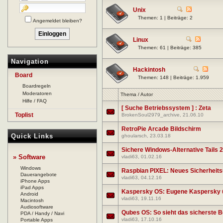
Unix
Themen: 1 | Beiträge: 2
Angemeldet bleiben?
Linux
Themen: 61 | Beiträge: 385
Navigation
Hackintosh
Board
Themen: 148 | Beiträge: 1.959
Boardregeln
Moderatoren
Thema
/
Autor
Hilfe / FAQ
[ Suche Betriebssystem ] : Zeta
Toplist
BrokenSoul2979_archive
, 21.06.10
RetroPie Arcade Bildschirm
Quick Links
ghoularsch
, 23.03.18
Sichere Windows-Alternative Tails 2
» Software
vladi63
, 01.02.16
Windows
Raspbian PIXEL: Neues Sicherheits
Dauerangebote
vladi63
, 04.12.16
iPhone Apps
iPad Apps
Kaspersky OS: Eugene Kaspersky ü
Android
vladi63
, 19.11.16
Macintosh
Audiosoftware
Qubes OS: So sieht das sicherste B
PDA / Handy / Navi
vladi63
, 17.10.16
Portable Apps