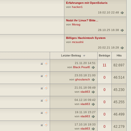
Erfahrungen mit OpenSolaris
von
hacker1
19.02.10 22:48
Nutzt ihr Linux? Bitte...
von
Morag
28.10.25 16:38
Billiges Hackintosh System
von
mcsushii
20.02.21 16:28
Letzter Beitrag
Beiträge
Hits
21.11.20
14:51
11
82.697
von
Black Pearl0
23.03.18
21:00
0
46.514
von
ghoularsch
21.01.18
09:49
0
45.230
von
vladi63
04.12.16
09:42
0
45.255
von
vladi63
19.11.16
15:27
0
46.499
von
vladi63
17.10.16
19:33
0
42.279
von
vladi63