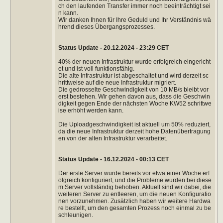
ch den laufenden Transfer immer noch beeinträchtigt sei
n kann.
Wir danken Ihnen für Ihre Geduld und Ihr Verständnis wä
hrend dieses Übergangsprozesses.
Status Update - 20.12.2024 - 23:29 CET
40% der neuen Infrastruktur wurde erfolgreich eingericht
et und ist voll funktionsfähig.
Die alte Infrastruktur ist abgeschaltet und wird derzeit sc
hrittweise auf die neue Infrastruktur migriert.
Die gedrosselte Geschwindigkeit von 10 MB/s bleibt vor
erst bestehen. Wir gehen davon aus, dass die Geschwin
digkeit gegen Ende der nächsten Woche KW52 schrittwe
ise erhöht werden kann.
Die Uploadgeschwindigkeit ist aktuell um 50% reduziert,
da die neue Infrastruktur derzeit hohe Datenübertragung
en von der alten Infrastruktur verarbeitet.
Status Update - 16.12.2024 - 00:13 CET
Der erste Server wurde bereits vor etwa einer Woche erf
olgreich konfiguriert, und die Probleme wurden bei diese
m Server vollständig behoben. Aktuell sind wir dabei, die
weiteren Server zu entleeren, um die neuen Konfiguratio
nen vorzunehmen. Zusätzlich haben wir weitere Hardwa
re bestellt, um den gesamten Prozess noch einmal zu be
schleunigen.