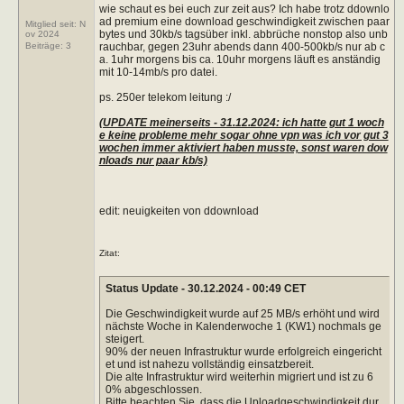
wie schaut es bei euch zur zeit aus? Ich habe trotz ddownlo
ad premium eine download geschwindigkeit zwischen paar
Mitglied seit: N
bytes und 30kb/s tagsüber inkl. abbrüche nonstop also unb
ov 2024
rauchbar, gegen 23uhr abends dann 400-500kb/s nur ab c
Beiträge:
3
a. 1uhr morgens bis ca. 10uhr morgens läuft es anständig
mit 10-14mb/s pro datei.
ps. 250er telekom leitung :/
(UPDATE meinerseits - 31.12.2024: ich hatte gut 1 woch
e keine probleme mehr sogar ohne vpn was ich vor gut 3
wochen immer aktiviert haben musste, sonst waren dow
nloads nur paar kb/s)
edit: neuigkeiten von ddownload
Zitat:
Status Update - 30.12.2024 - 00:49 CET
Die Geschwindigkeit wurde auf 25 MB/s erhöht und wird
nächste Woche in Kalenderwoche 1 (KW1) nochmals ge
steigert.
90% der neuen Infrastruktur wurde erfolgreich eingericht
et und ist nahezu vollständig einsatzbereit.
Die alte Infrastruktur wird weiterhin migriert und ist zu 6
0% abgeschlossen.
Bitte beachten Sie, dass die Uploadgeschwindigkeit dur