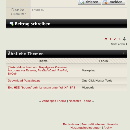
Danke
ghubbel7
1 Benutzer
«
‹
4
2
3
Seite 4 von 4
Ähnliche Themen
Thema
Forum
[Biete] ddownload und Rapidgator Premium
Accounts via Revolut, PaySafeCard, PayPal,
Marktplatz
BitCoin
Ddownload Paysafecard
One-Click-Hoster Tools
Ext. HDD "bootet" sehr langsam unter WinXP-SP3
Microsoft
«
Vorheriges Thema
|
Nächstes Thema
»
Registrieren
|
Forum-Mitarbeiter
|
Kontakt
|
Nutzungsbedingungen
|
Archiv