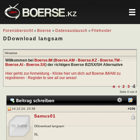
.KZ
Forenübersicht
»
Boerse
»
Datenaustausch
»
Filehoster
DDownload langsam
Hinweise
Willkommen bei
Boerse.IM
(
Boerse.AM
-
Boerse.KZ
-
Boerse.TW
-
Boerse.AI
-
Boerse.SX
) der richtigen Boerse BZ/SX/SH Alternative
Hier gehts zur Anmeldung - Klicke hier um dich auf Boerse.IM/AM zu
registrieren - Register to see all our areas!
«
‹
4
2
3
Seite 4 von 4
14.12.24, 15:38
#
106
Samus01
DDownload langsam
hi,